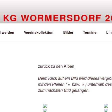
KG WORMERSDORF 20
Der beste Verein der Welt
d werden
Vereinskollektion
Bilder
Termine
Lin
zurück zu den Alben
Beim Klick auf ein Bild wird dieses vergr
mit den Pfeilen (
«
bzw.
»
) unterhalb des
zum nächsten Bild gelangen.