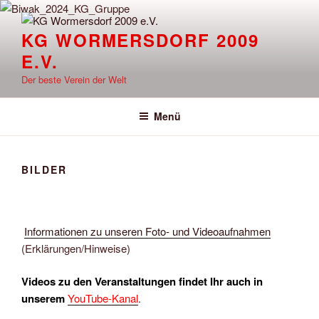
Zum
Inhalt
KG WORMERSDORF 2009
springen
E.V.
Der beste Verein der Welt
Menü
BILDER
Informationen zu unseren Foto- und Videoaufnahmen
(Erklärungen/Hinweise)
Videos zu den Veranstaltungen findet Ihr auch in
unserem
YouTube-Kanal
.