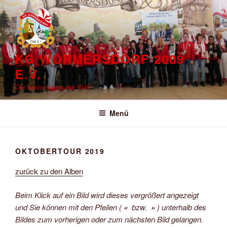
Zum
Inhalt
springen
KG WORMERSDORF 2009
E.V.
Der beste Verein der Welt
Menü
OKTOBERTOUR 2019
zurück zu den Alben
Beim Klick auf ein Bild wird dieses vergrößert angezeigt
und Sie können mit den Pfeilen (
«
bzw.
»
) unterhalb des
Bildes zum vorherigen oder zum nächsten Bild gelangen.