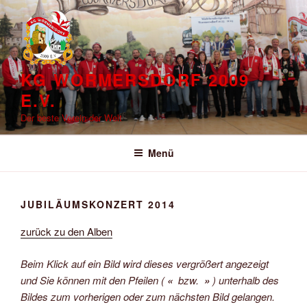
Zum
Inhalt
springen
KG WORMERSDORF 2009
E.V.
Der beste Verein der Welt
Menü
JUBILÄUMSKONZERT 2014
zurück zu den Alben
Beim Klick auf ein Bild wird dieses vergrößert angezeigt
und Sie können mit den Pfeilen (
«
bzw.
»
) unterhalb des
Bildes zum vorherigen oder zum nächsten Bild gelangen.