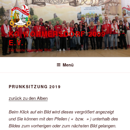
Zum
Inhalt
springen
KG WORMERSDORF 2009
E.V.
Der beste Verein der Welt
Menü
PRUNKSITZUNG 2019
zurück zu den Alben
Beim Klick auf ein Bild wird dieses vergrößert angezeigt
und Sie können mit den Pfeilen (
«
bzw.
»
) unterhalb des
Bildes zum vorherigen oder zum nächsten Bild gelangen.